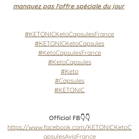
manquez pas l'offre spéciale du jour
#KETONICKetoCapsulesFrance
#KETONICKetoCapsules
#KetoCapsulesFrance
#KetoCapsules
#Keto
#Capsules
#KETONIC
Official FB👇👇
https://www.facebook.com/KETONICKetoC
apsulesAvisFrance